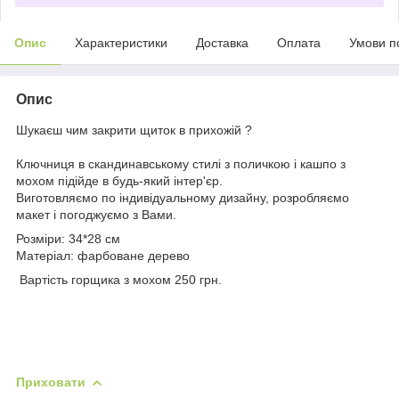
Опис
Характеристики
Доставка
Оплата
Умови п
Опис
Шукаєш чим закрити щиток в прихожій ?
Ключниця в скандинавському стилі з поличкою і кашпо з
мохом підійде в будь-який інтер'єр.
Виготовляємо по індивідуальному дизайну, розробляємо
макет і погоджуємо з Вами.
Розміри: 34*28 см
Матеріал: фарбоване дерево
Вартість горщика з мохом 250 грн.
Приховати