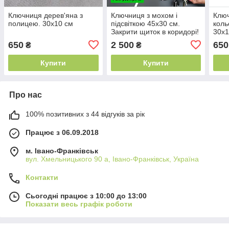
Ключниця дерев'яна з
Ключниця з мохом і
Ключ
полицею. 30х10 см
підсвіткою 45х30 см.
коль
Закрити щиток в коридорі!
30х1
650
2 500
650
₴
₴
Купити
Купити
Про нас
100% позитивних з 44 відгуків за рік
Працює з 06.09.2018
м. Івано-Франківськ
вул. Хмельницького 90 а, Івано-Франківськ, Україна
Контакти
Сьогодні працює з 10:00 до 13:00
Показати весь графік роботи