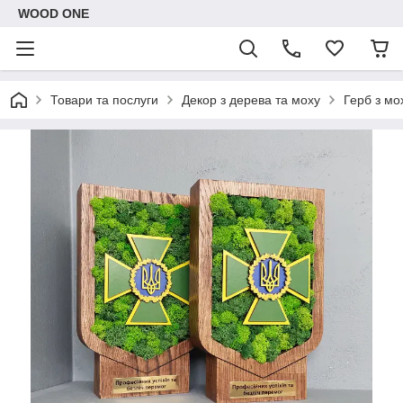
WOOD ONE
Товари та послуги
Декор з дерева та моху
Герб з мо