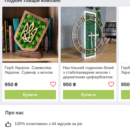
Подібні товари компанії
Герб України. Символіка
Настільний годинник білий
Герб
України. Сувенір з мохом
з стабілізоварим мохом і
Укра
дерев'яним циферблатом.
Розміри 30х26 см
950
950
950
₴
₴
Купити
Купити
Про нас
100% позитивних з 44 відгуків за рік