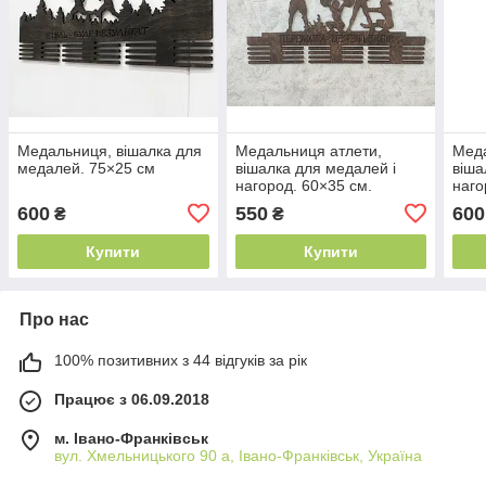
Медальниця, вішалка для
Медальниця атлети,
Меда
медалей. 75×25 см
вішалка для медалей і
віша
нагород. 60×35 см.
наго
600
550
600
₴
₴
Купити
Купити
Про нас
100% позитивних з 44 відгуків за рік
Працює з 06.09.2018
м. Івано-Франківськ
вул. Хмельницького 90 а, Івано-Франківськ, Україна