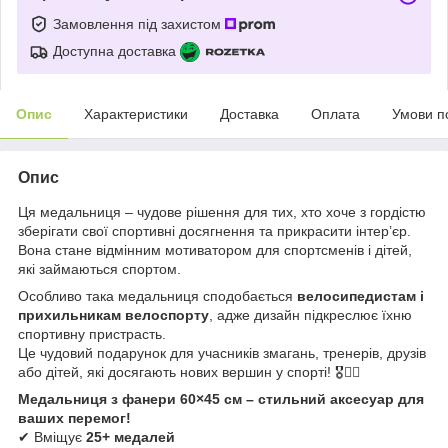
Замовлення під захистом
Доступна доставка
Опис
Характеристики
Доставка
Оплата
Умови п
Опис
Ця медальниця – чудове рішення для тих, хто хоче з гордістю
зберігати свої спортивні досягнення та прикрасити інтер’єр.
Вона стане відмінним мотиватором для спортсменів і дітей,
які займаються спортом.
Особливо така медальниця сподобається
велосипедистам і
прихильникам велоспорту
, адже дизайн підкреслює їхню
спортивну пристрасть.
Це чудовий подарунок для учасників змагань, тренерів, друзів
або дітей, які досягають нових вершин у спорті! 🎖🚴‍♂️
Медальниця з фанери 60×45 см – стильний аксесуар для
ваших перемог!
✔ Вміщує
25+ медалей