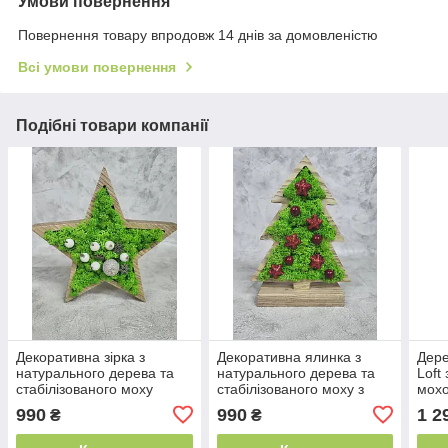
Умови повернення
Повернення товару впродовж 14 днів за домовленістю
Всі умови повернення
Подібні товари компанії
Декоративна зірка з
Декоративна ялинка з
Дере
натурального дерева та
натурального дерева та
Loft
стабілізованого моху
стабілізованого моху з
мохо
прикрасами
990
990
1 2
₴
₴