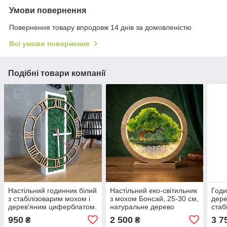
Умови повернення
Повернення товару впродовж 14 днів за домовленістю
Всі умови повернення
Подібні товари компанії
Настільний годинник білий
Настільний еко-світильник
Годи
з стабілізоварим мохом і
з мохом Бонсай, 25-30 см,
дере
дерев'яним циферблатом.
натуральне дерево
стаб
Розміри 30х26 см
Діам
950
2 500
3 7
₴
₴
позн