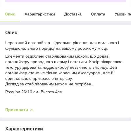
Опис
Характеристики
Доставка
Оплата
Умови п
Опис
Lерев'яний органайзер – ідеальне рішення для стильного і
функціонального порядку на вашому робочому місці.
Елементи оздоблені стабілізованим мохом, що додає
органайзеру природного шарму і естетики. Колір підкреслює
текстуру дерева та надає виробу незвичного вигляду. Цей
органайзер стане не тільки корисним аксесуаром, але й
оригінальною прикрасою інтер'єру.
Догляд за стабілізованим мохом не потрібен.
Розміри 26*10 см. Висота 4см
Приховати
Характеристики