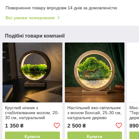
Повернення товару впродовж 14 днів за домовленістю
Всі умови повернення
Подібні товари компанії
Круглий нічник з
Настільний еко-світильник
Міні
стабілізованим мохом, 20-
з мохом Бонсай, 25-30 см,
"Тер
30 см, натуральний
натуральне дерево
дер
1 350
2 500
890
₴
₴
Купити
Купити