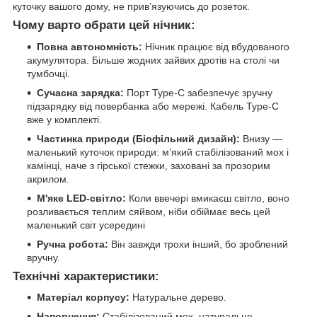
куточку вашого дому, не прив’язуючись до розеток.
Чому варто обрати цей нічник:
Повна автономність:
Нічник працює від вбудованого
акумулятора. Більше жодних зайвих дротів на столі чи
тумбочці.
Сучасна зарядка:
Порт Type-C забезпечує зручну
підзарядку від повербанка або мережі. Кабель Type-C
вже у комплекті.
Частинка природи (Біофільний дизайн):
Внизу —
маленький куточок природи: м’який стабілізований мох і
камінці, наче з гірської стежки, заховані за прозорим
акрилом.
М'яке LED-світло:
Коли ввечері вмикаєш світло, воно
розливається теплим сяйвом, ніби обіймає весь цей
маленький світ усередині
Ручна робота:
Він завжди трохи інший, бо зроблений
вручну.
Технічні характеристики:
Матеріал корпусу:
Натуральне дерево.
Наповнення:
Стабілізований мох, натуральне