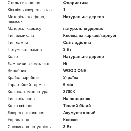
Стиль виконання
Флористика
Кількість джерел світла
1
Матеріал плафона,
Натуральне дерево
підвісок
Матеріал каркасу
натуральне дерево
Тип вимикача
Кнопка на каркасі/корпусі
Тип лампи
Світлодіодна
Потужність лампи
3 Вт
Колір
Натуральне дерево
Лампочки в комплекті
Ні
Виробник
WOOD ONE
Країна виробник
Україна
Гарантійний термін
6 міс
Колірна температура
2700К
Тип кріплення
На поверхню
Колір світіння
Теплий білий
Джерело живлення
Акумуляторний
Управління
Кнопки
Споживана потужність
3 Вт